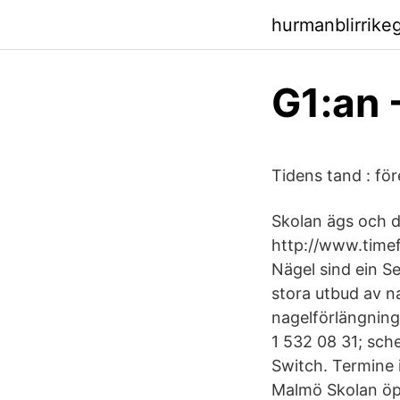
hurmanblirrikeg
G1:an
Tidens tand : f
Skolan ägs och dr
http://www.timef
Nägel sind ein S
stora utbud av na
nagelförlängning
1 532 08 31; sch
Switch. Termine 
Malmö Skolan öp