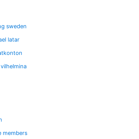
ng sweden
el latar
tatkonton
vilhelmina
n
pe members