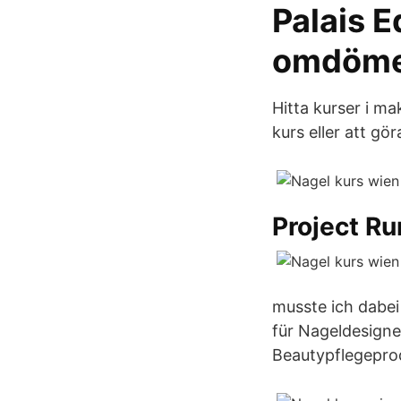
Palais E
omdömen
Hitta kurser i m
kurs eller att gö
Project R
musste ich dabei
für Nageldesigne
Beautypflegepro