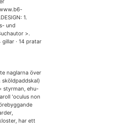
er
 www.b6-
DESIGN: 1.
s- und
Buchautor >.
illar · 14 pratar
inte naglarna över
 & sköldpaddskal)
= styrman, ehu-
aroll 'oculus non
 förebyggande
arder,
oster, har ett