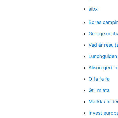
aibx
Boras campi
George micha
Vad är resul
Lunchguiden 
Alison gerber
O fa fa fa
Gt1 miata
Markku hildé
Invest euro