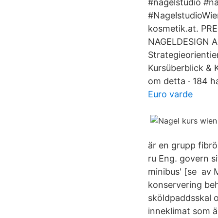
#nagelstudio #na
#NagelstudioWi
kosmetik.at. P
NAGELDESIGN AUS
Strategieorienti
Kursüberblick & K
om detta · 184 ha
Euro varde
är en grupp fibr
ru Eng. govern si
minibus' [se av 
konservering beha
sköldpaddsskal o
inneklimat som är