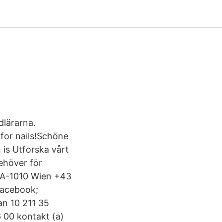
dlärarna.
for nails!Schöne
 is Utforska vårt
behöver för
, A-1010 Wien +43
facebook;
an 10 211 35
 00 kontakt (a)