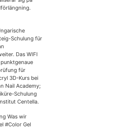
lförlängning.
 Ungarische
eig-Schulung für
an
eiter. Das WIFI
e punktgenaue
rüfung für
cryl 3D-Kurs bei
ian Nail Academy;
niküre-Schulung
stitut Centella.
ung Was wir
el #Color Gel