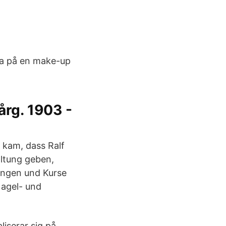
nka på en make-up
årg. 1903 -
n kam, dass Ralf
altung geben,
ungen und Kurse
Nagel- und
iserar sig på