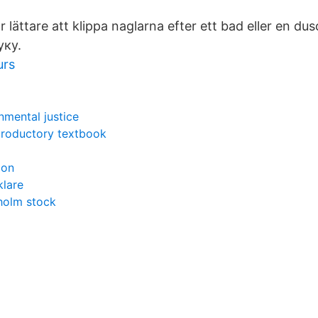
r lättare att klippa naglarna efter ett bad eller en du
уку.
urs
mental justice
ntroductory textbook
ion
klare
holm stock