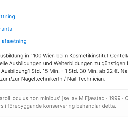
ttning
ranta
r afsætning
sbildung in 1100 Wien beim Kosmetikinstitut Centella
elle Ausbildungen und Weiterbildungen zu günstigen 
n Ausbildung1 Std. 15 Min. - 1 Std. 30 Min. ab 22 €. 
 zum/zur NageltechnikerIn / Nail Technician.
aroll 'oculus non minibus' [se av M Fjæstad · 1999 · 
s i förebyggande konservering behandlar detta.