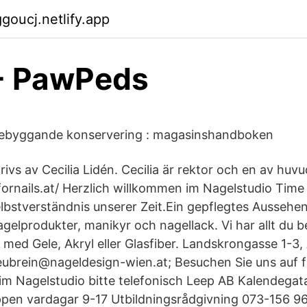
goucj.netlify.app
 - PawPeds
örebyggande konservering : magasinshandboken
ivs av Cecilia Lidén. Cecilia är rektor och en av huvu
ornails.at/ Herzlich willkommen im Nagelstudio Time 
elbstverständnis unserer Zeit.Ein gepflegtes Aussehen
gelprodukter, manikyr och nagellack. Vi har allt du 
 med Gele, Akryl eller Glasfiber. Landskrongasse 1-3
eubrein@nageldesign-wien.at; Besuchen Sie uns auf 
im Nagelstudio bitte telefonisch Leep AB Kalendegat
pen vardagar 9-17 Utbildningsrådgivning 073-156 96