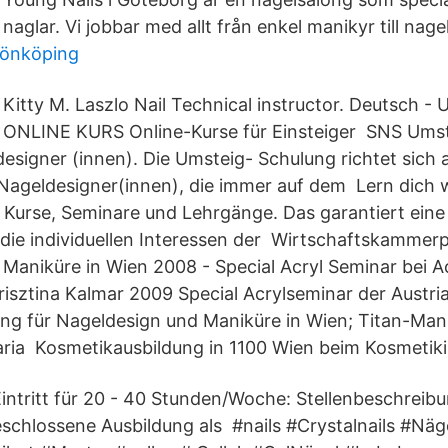
naglar. Vi jobbar med allt från enkel manikyr till nage
 jönköping
Kitty M. Laszlo Nail Technical instructor. Deutsch -
ONLINE KURS Online-Kurse für Einsteiger SNS Umst
esigner (innen). Die Umsteig- Schulung richtet sich 
ageldesigner(innen), die immer auf dem Lern dich w
0 Kurse, Seminare und Lehrgänge. Das garantiert ein
ie individuellen Interessen der Wirtschaftskammerp
Maniküre in Wien 2008 - Special Acryl Seminar bei A
 Krisztina Kalmar 2009 Special Acrylseminar der Austr
ng für Nageldesign und Maniküre in Wien; Titan-Ma
aria Kosmetikausbildung in 1100 Wien beim Kosmetikin
intritt für 20 - 40 Stunden/Woche: Stellenbeschreib
schlossene Ausbildung als #nails #Crystalnails #Näg