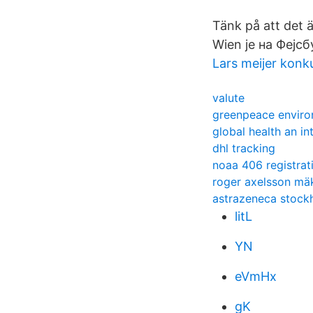
Tänk på att det ä
Wien је на Фејсб
Lars meijer konk
valute
greenpeace environ
global health an i
dhl tracking
noaa 406 registrat
roger axelsson mä
astrazeneca stock
litL
YN
eVmHx
gK