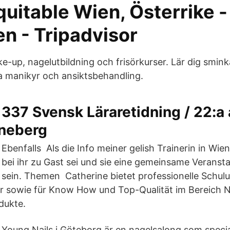
quitable Wien, Österrike -
 - Tripadvisor
ake-up, nagelutbildning och frisörkurser. Lär dig smi
ra manikyr och ansiktsbehandling.
337 Svensk Läraretidning / 22:a 
uneberg
Ebenfalls Als die Info meiner gelish Trainerin in Wie
bei ihr zu Gast sei und sie eine gemeinsame Veranst
 sein. Themen Catherine bietet professionelle Schul
r sowie für Know How und Top-Qualität im Bereich 
dukte.
Young Nails i Göteborg är en nagelsalong som special