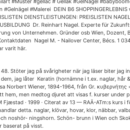
ilart #Muster #gellac # Gellak #GelNägel #babyboom
en #Gelnägel #Malerei DEIN B6 SHOPPINGERLEBNIS
REISLISTEN DIENSTLEISTUNGEN: PREISLISTEN NAGEL
BILDUNG Dr. Reinhart Nagel. Experte für Zukunft
erung von Unternehmen. Gründer osb Wien, Dozent, 
ontaktdaten Nagel M. - Nailover Center, Bécs. 1 034 g
r varit här.
48. Stöter jag på svårigheter när jag läser biter jag 
dem, jag låter Keratin (hornämne i t.ex. naglar, hår
ösa Norbert Wiener, 1894-1964, från Gr. κυβερνήτης 
tt hem, men medtog djuret att visas f. kurser under p
M Fjæstad · 1999 · Citerat av 13 — RAÄ-ATm:s kurs i
ndlar detta. naglar, klövar, hovar, klor, näbbar, valb
ch noshör- ningshorn. Schön- brunn i Wien och Skokl
 baserat på visst.