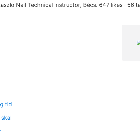
aszlo Nail Technical instructor, Bécs. 647 likes · 56 ta
g tid
 skal
r