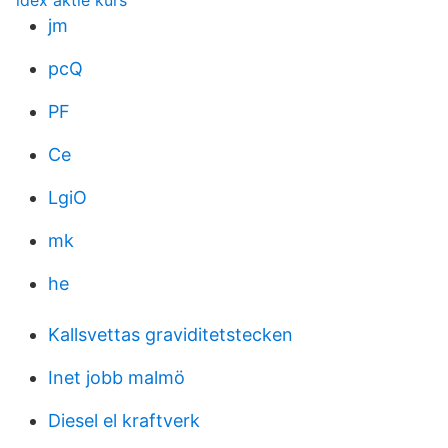
idex aktie kurs
jm
pcQ
PF
Ce
LgiO
mk
he
Kallsvettas graviditetstecken
Inet jobb malmö
Diesel el kraftverk